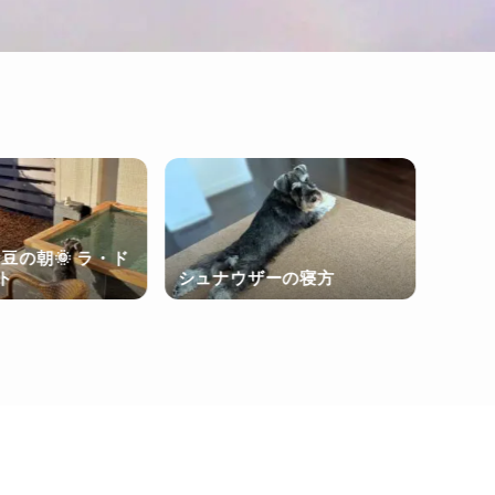
豆の朝🌞 ラ・ド
犬と旅
ト
シュナウザーの寝方
DAN