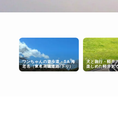
 早々
グリ
ワンちゃんの遊歩道・SA 海
犬と旅行・軽井沢
老名（東名高速道路/下り）
楽しめた軽井沢 