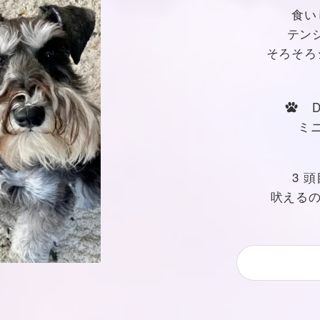
食い
テンシ
そろそろ
De
ミニチ
3 
吠えるの