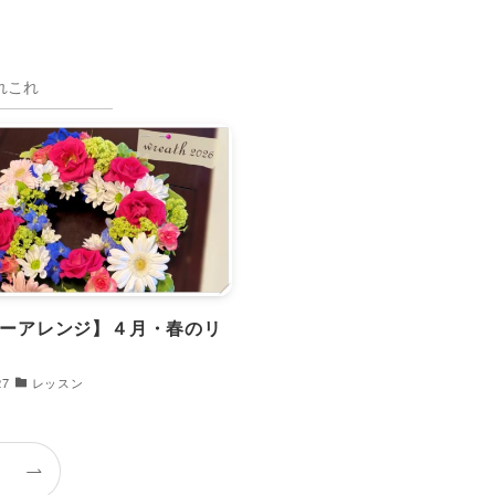
れこれ
ーアレンジ】４月・春のリ
27
レッスン