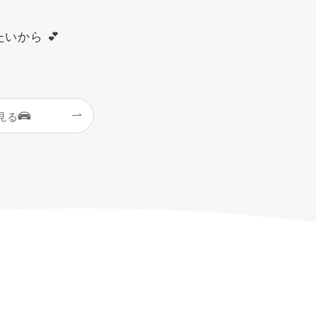
いから 💕
見る