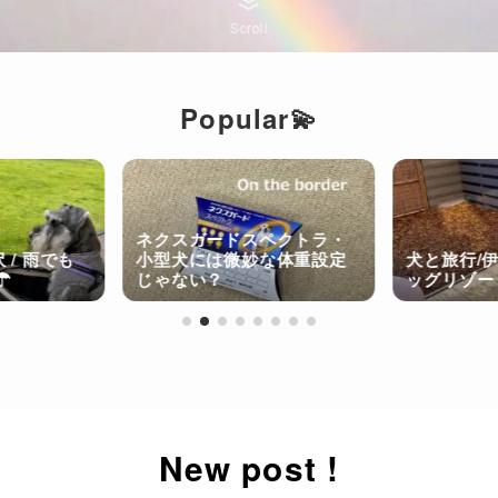
Scroll
Popular💫
ネクスガードスペクトラ・
 / 雨でも
小型犬には微妙な体重設定
犬と旅行/伊
☂
じゃない？
ッグリゾー
New post !