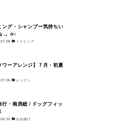
ミング・シャンプー気持ちい
 .。o○
.07.08
トリミング
ラワーアレンジ】７月・初夏
.07.06
レッスン
旅行・南房総 / ドッグフィッ
ス
.06.30
お出掛け