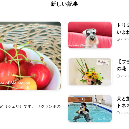
新しい記事
トリ
いよね
2026
【フ
の花
2026
犬と
トネ
rie*（シェリ）です。 サクランボの
2026