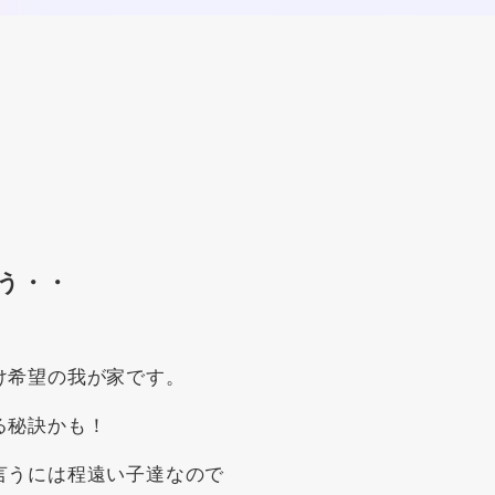
う・・
け希望の我が家です。
る秘訣かも！
言うには程遠い子達なので