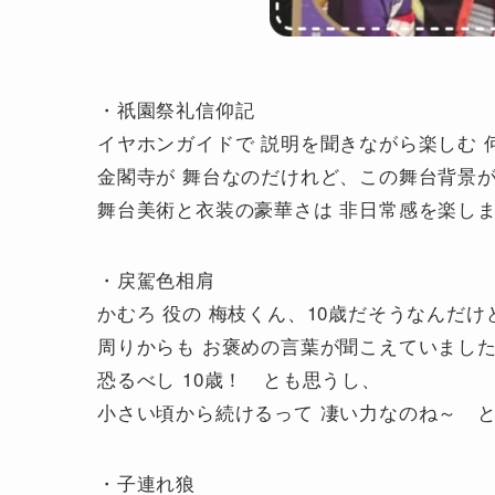
・祇園祭礼信仰記
イヤホンガイドで 説明を聞きながら楽しむ 
金閣寺が 舞台なのだけれど、この舞台背景
舞台美術と衣装の豪華さは 非日常感を楽し
・戻駕色相肩
かむろ 役の 梅枝くん、10歳だそうなんだけ
周りからも お褒めの言葉が聞こえていまし
恐るべし 10歳！ とも思うし、
小さい頃から続けるって 凄い力なのね～ 
・子連れ狼