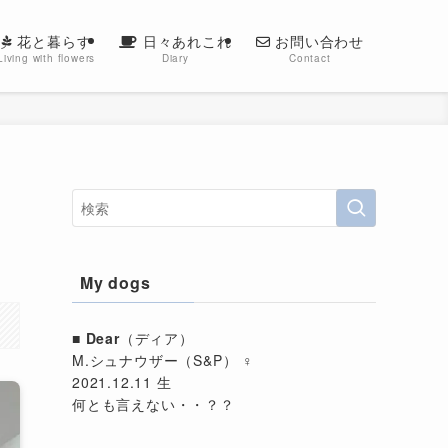
花と暮らす
日々あれこれ
お問い合わせ
Living with flowers
Diary
Contact
My dogs
■
Dear
（ディア）
M.シュナウザー（S&P） ♀
2021.12.11 生
何とも言えない・・？？