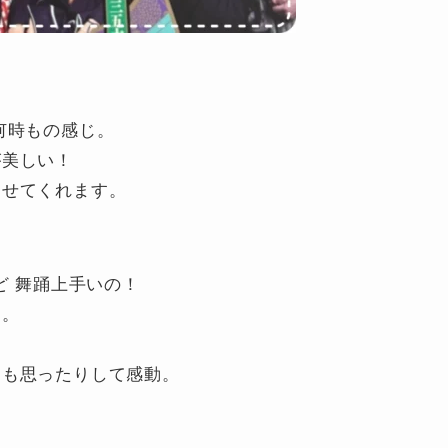
何時もの感じ。
が美しい！
ませてくれます。
ど 舞踊上手いの！
た。
とも思ったりして感動。