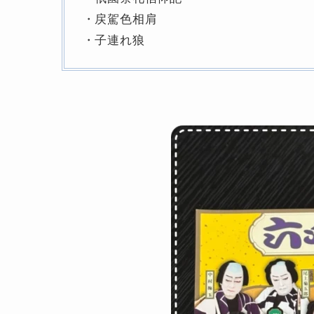
・戻駕色相肩
・子連れ狼