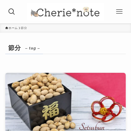
ホーム
節分
節分
– tag –