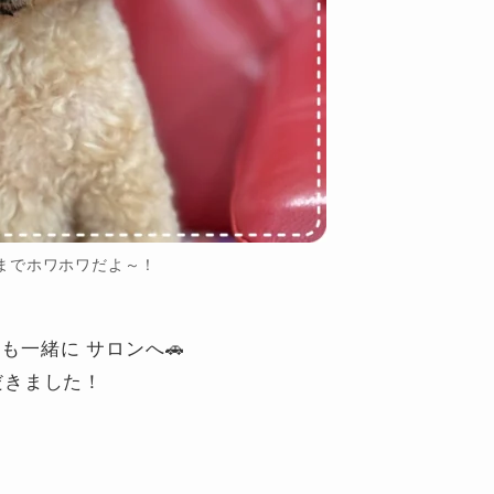
までホワホワだよ～！
くんも一緒に サロンへ🚗
ただきました！