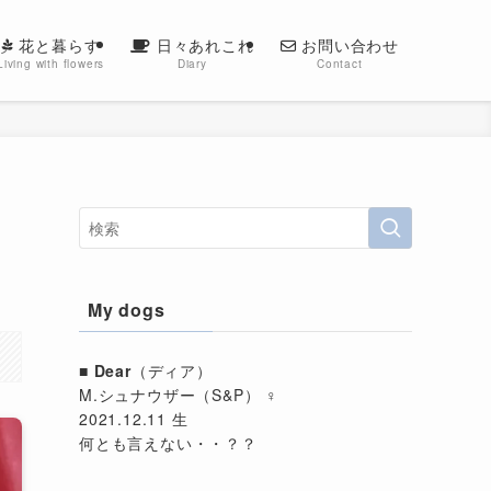
花と暮らす
日々あれこれ
お問い合わせ
Living with flowers
Diary
Contact
My dogs
■
Dear
（ディア）
M.シュナウザー（S&P） ♀
2021.12.11 生
何とも言えない・・？？