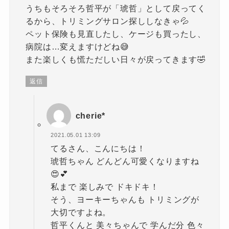
うちもそろそろ哲平が「琥哲」として戻ってく
るから、トリミングサロン探ししなきゃ💦
ペット保険も見直したし、ケージも買ったし、
病院は…変えますけどね😅
また楽しくも慌ただしい日々が戻ってきます🤣
返信
cherie*
2021.05.01 13:09
てるさん、こんにちは！
琥哲ちゃん どんどん可愛くなりますね
😍💕
私まで 楽しみで ドキドキ！
そう、ヨーキーちゃんも トリミングが
大切ですよね。
哲平くんと 美々ちゃんで 学んだ分 色々