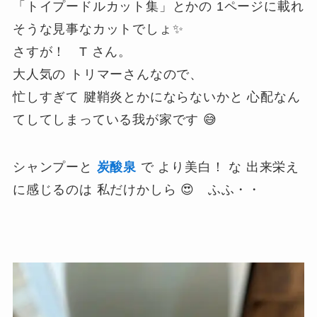
「トイプードルカット集」とかの 1ページに載れ
そうな見事なカットでしょ✨
さすが！ T さん。
大人気の トリマーさんなので、
忙しすぎて 腱鞘炎とかにならないかと 心配なん
てしてしまっている我が家です 😅
シャンプーと
炭酸泉
で より美白！ な 出来栄え
に感じるのは 私だけかしら 😍
ふふ・・