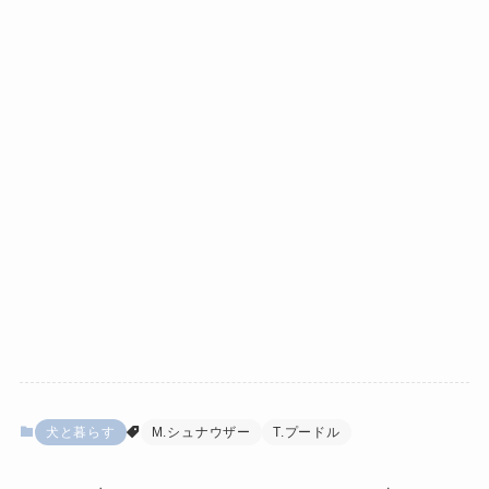
犬と暮らす
M.シュナウザー
T.プードル