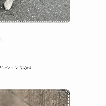
るし
テンション高め😝