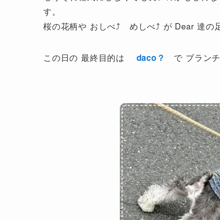
す。
桜の花柄や おしべ⤴ めしべ⤴ が Dear 達
この日の 最終目的は
で ブランチ
daco？