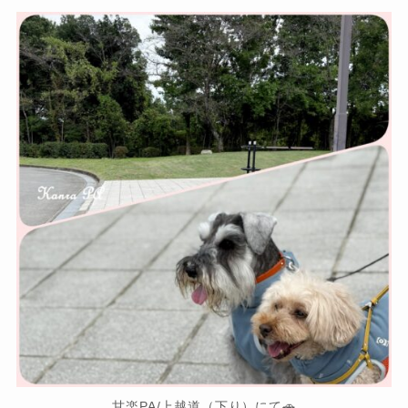
甘楽PA/上越道（下り）にて🚗