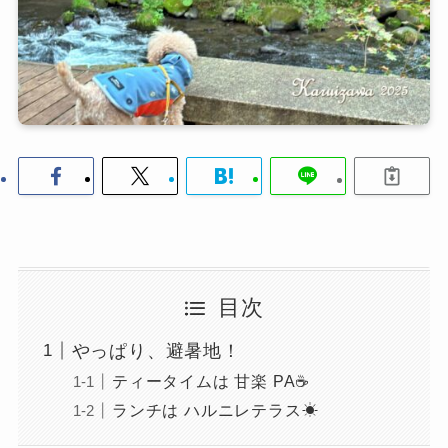
目次
やっぱり、避暑地！
ティータイムは 甘楽 PA☕
ランチは ハルニレテラス☀