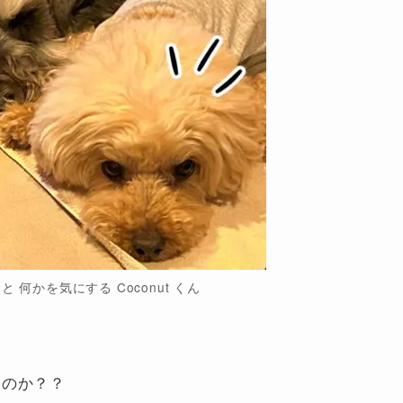
 と 何かを気にする Coconut くん
るのか？？