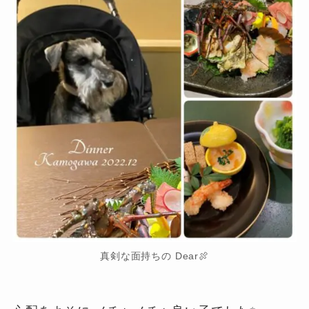
真剣な面持ちの Dear🍖