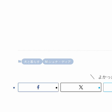
犬と暮らす
M.シュナ・ディア
よかっ