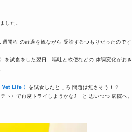
来ました。
１週間程 の経過を観ながら 受診するつもりだったのです
ife 〉を試食をした翌日、嘔吐と軟便などの 体調変化がお
。
を試食したところ 問題は無さそう！？
et Life 〉
テト〉で再度トライしようかな⤴ と 思いつつ 病院へ