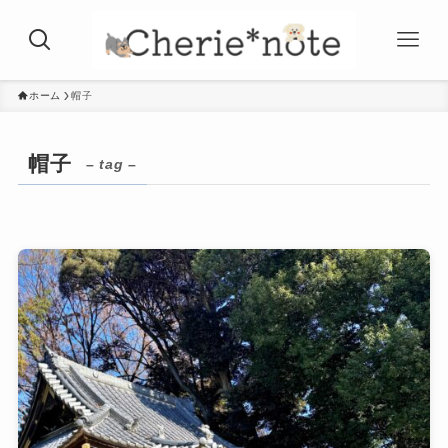
ホーム
帽子
帽子
– tag –